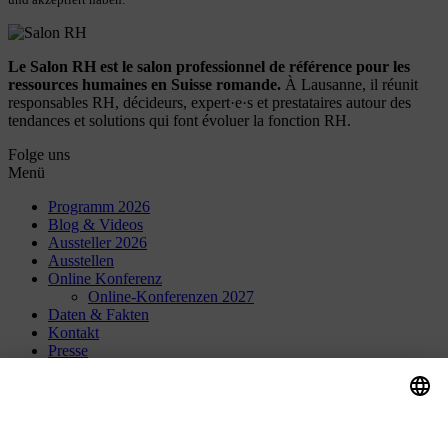
Le Salon RH est le salon professionnel de référence pour les
ressources humaines en Suisse romande.
À Lausanne, il réunit
responsables RH, décideurs, expert·e·s et prestataires autour des
tendances et solutions qui font évoluer la fonction RH.
Folge uns
Menü
Programm 2026
Blog & Videos
Aussteller 2026
Ausstellen
Online Konferenz
Online-Konferenzen 2027
Daten & Fakten
Kontakt
Presse
Über Uns
Karriere
HR-Jobs.de
Cookie-Einstellungen