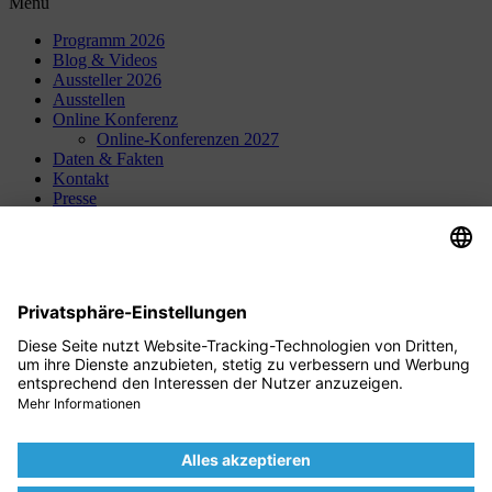
Menü
Programm 2026
Blog & Videos
Aussteller 2026
Ausstellen
Online Konferenz
Online-Konferenzen 2027
Daten & Fakten
Kontakt
Presse
Über Uns
Karriere
HR-Jobs.de
Cookie-Einstellungen
Kontakt
HRM Institute GmbH & Co. KG
Rheinkaistr. 2 68159 Mannheim
Tel.:
+49 (0)621 40 166 – 0
E-Mail:
info@hrm.de
Copyright © 2026
HRM Institute